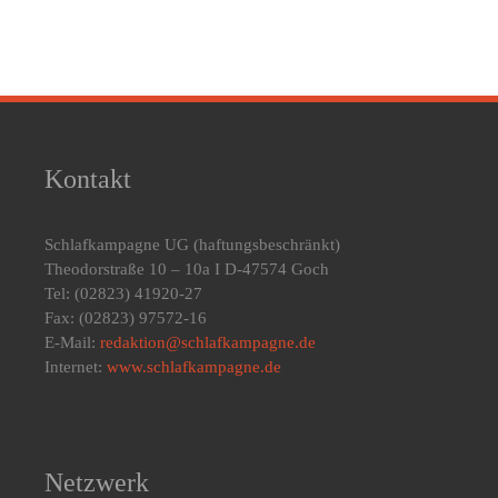
Kontakt
Schlafkampagne UG
(haftungsbeschränkt)
Theodorstraße 10 – 10a I D-47574 Goch
Tel: (02823) 41920-27
Fax: (02823) 97572-16
E-Mail:
redaktion@schlafkampagne.de
Internet:
www.schlafkampagne.de
Netzwerk