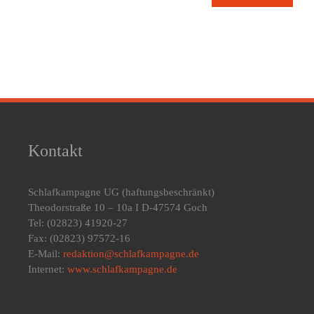
Kontakt
Schlafkampagne UG
(haftungsbeschränkt)
Theodorstraße 10 – 10a I D-47574 Goch
Tel: (02823) 41920-27
Fax: (02823) 97572-16
E-Mail:
redaktion@schlafkampagne.de
Internet:
www.schlafkampagne.de