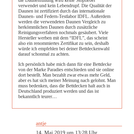
die Daunenfüllung wird keine Stopfleber
verwendet und kein Lebendrupf. Die Qualität der
Daunen ist zertifiziert durch das internationale
Daunen- und Federn-Testlabor IDFL. Außerdem
werden die verwendeten Daunen Vergleich zu
herkömmlichen Daunen durch zusätzliche
Reinigungsverfahren nochmals gesäubert. Viele
Hersteller werben mit dem “IDFL”, das scheint
also ein renommiertes Zertifikat zu sein, deshalb
würde ich empfehlen bei deiner Bettdeckenwahl
darauf schonmal zu achten.
Ich persönlich habe mich dann für eine Bettdecke
von der Marke Paradies entschieden und sie online
dort bestellt. Man bezahlt zwar etwas mehr Geld,
aber es hat sich meiner Meinung nach gelohnt. Man
muss bedenken, dass die Bettdecken halt auch in
Deutschland produziert werden und das ist
bekanntlich teurer…
antje
14. Mai 2019 um 13:28 Uhr