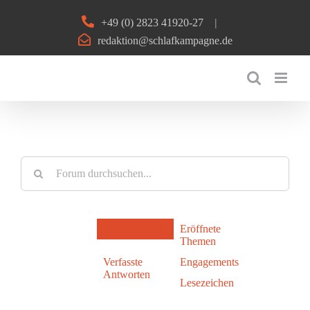
Zum
+49 (0) 2823 41920-27
|
Inhalt
redaktion@schlafkampagne.de
springen
Profil
Eröffnete
Themen
Verfasste
Engagements
Antworten
Lesezeichen