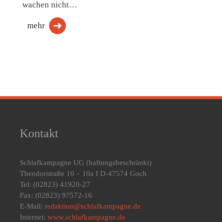
wachen nicht…
mehr
Kontakt
Schlafkampagne UG
(haftungsbeschränkt)
Theodorstraße 10 – 10a I D-47574 Goch
Tel: (02823) 41920-27
Fax: (02823) 97572-16
E-Mail:
redaktion@schlafkampagne.de
Internet:
www.schlafkampagne.de