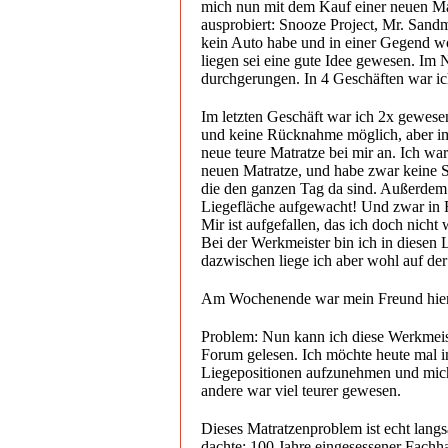
mich nun mit dem Kauf einer neuen Matr
ausprobiert: Snooze Project, Mr. Sandm
kein Auto habe und in einer Gegend wo
liegen sei eine gute Idee gewesen. Im
durchgerungen. In 4 Geschäften war i
Im letzten Geschäft war ich 2x gewesen
und keine Rücknahme möglich, aber im 
neue teure Matratze bei mir an. Ich war
neuen Matratze, und habe zwar keine S
die den ganzen Tag da sind. Außerdem h
Liegefläche aufgewacht! Und zwar in 
Mir ist aufgefallen, das ich doch nich
Bei der Werkmeister bin ich in diesen
dazwischen liege ich aber wohl auf der
Am Wochenende war mein Freund hier 
Problem: Nun kann ich diese Werkmeiste
Forum gelesen. Ich möchte heute mal i
Liegepositionen aufzunehmen und mich e
andere war viel teurer gewesen.
Dieses Matratzenproblem ist echt lang
dachte: 100 Jahre eingesessener Fachh