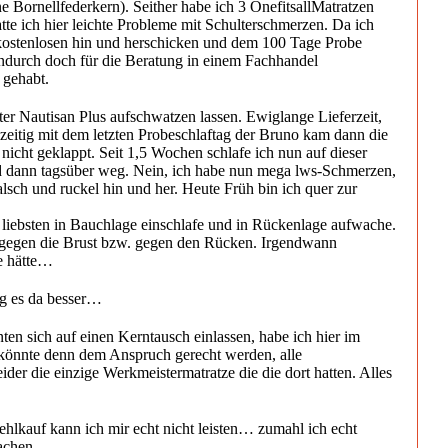
e Bornellfederkern). Seither habe ich 3 OnefitsallMatratzen
tte ich hier leichte Probleme mit Schulterschmerzen. Da ich
 kostenlosen hin und herschicken und dem 100 Tage Probe
endurch doch für die Beratung in einem Fachhandel
 gehabt.
ter Nautisan Plus aufschwatzen lassen. Ewiglange Lieferzeit,
eitig mit dem letzten Probeschlaftag der Bruno kam dann die
 nicht geklappt. Seit 1,5 Wochen schlafe ich nun auf dieser
nd dann tagsüber weg. Nein, ich habe nun mega lws-Schmerzen,
sch und ruckel hin und her. Heute Früh bin ich quer zur
am liebsten in Bauchlage einschlafe und in Rückenlage aufwache.
al gegen die Brust bzw. gegen den Rücken. Irgendwann
ge hätte…
g es da besser…
en sich auf einen Kerntausch einlassen, habe ich hier im
 könnte denn dem Anspruch gerecht werden, alle
er die einzige Werkmeistermatratze die die dort hatten. Alles
hlkauf kann ich mir echt nicht leisten… zumahl ich echt
 machen…