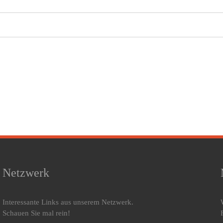
Netzwerk
Interessante Links aus unserem Netzwerk.
Schauen Sie mal rein!