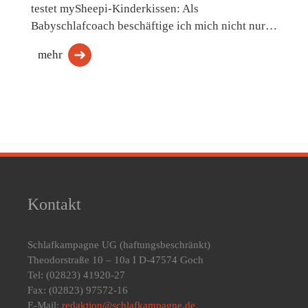
testet mySheepi-Kinderkissen: Als
Babyschlafcoach beschäftige ich mich nicht nur…
mehr
Kontakt
Schlafkampagne UG
(haftungsbeschränkt)
Theodorstraße 10 – 10a I D-47574 Goch
Tel: (02823) 41920-27
Fax: (02823) 97572-16
E-Mail:
redaktion@schlafkampagne.de