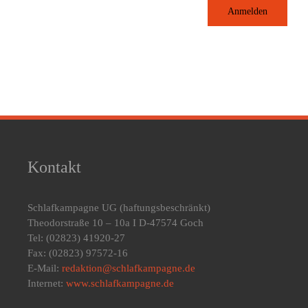
Anmelden
Kontakt
Schlafkampagne UG
(haftungsbeschränkt)
Theodorstraße 10 – 10a I D-47574 Goch
Tel: (02823) 41920-27
Fax: (02823) 97572-16
E-Mail:
redaktion@schlafkampagne.de
Internet:
www.schlafkampagne.de