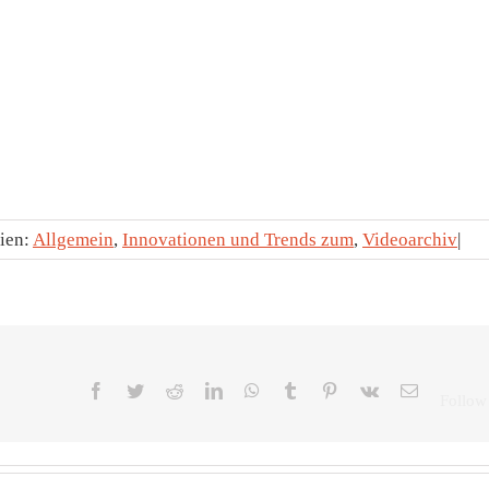
ien:
Allgemein
,
Innovationen und Trends zum
,
Videoarchiv
|
Facebook
Twitter
Reddit
LinkedIn
WhatsApp
Tumblr
Pinterest
Vk
E-
Mail