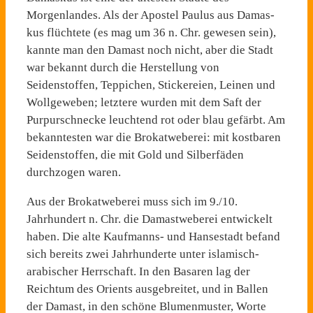
Morgenlandes. Als der Apostel Paulus aus Damas­
kus flüchtete (es mag um 36 n. Chr. gewesen sein),
kannte man den Damast noch nicht, aber die Stadt
war bekannt durch die Herstellung von
Seidenstoffen, Teppichen, Stickereien, Leinen ­und
Wollgeweben; letztere wur­den mit dem Saft der
Purpur­schnecke leuchtend rot oder blau gefärbt. Am
bekanntesten war die Brokatweberei: mit kostba­ren
Seidenstoffen, die mit Gold ­und Silberfäden
durchzogen wa­ren.
Aus der Brokatweberei muss sich im 9./10.
Jahrhundert n. Chr. die Damastweberei entwi­ckelt
haben. Die alte Kauf­manns- und Hansestadt befand
sich bereits zwei Jahrhunderte unter islamisch-
arabischer Herr­schaft. In den Basaren lag der
Reichtum des Orients ausgebrei­tet, und in Ballen
der Damast, in den schöne Blumenmuster, Worte