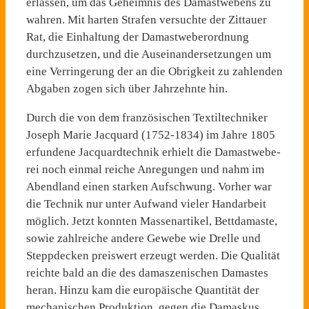
erlas­sen, um das Geheimnis des Damastwebens zu
wahren. Mit harten Strafen versuchte der Zittauer
Rat, die Einhaltung der Damastweberordnung
durchzu­setzen, und die Auseinanderset­zungen um
eine Verringerung der an die Obrigkeit zu zahlen­den
Abgaben zogen sich über Jahrzehnte hin.
Durch die von dem französi­schen Textiltechniker
Joseph Marie Jacquard (1752-1834) im Jahre 1805
erfundene Jacquard­technik erhielt die Damastwebe­
rei noch einmal reiche Anregun­gen und nahm im
Abendland einen starken Aufschwung. Vor­her war
die Technik nur unter Aufwand vieler Handarbeit
möglich. Jetzt konnten Massen­artikel, Bettda­maste,
sowie zahlreiche andere Gewebe wie Drelle und
Steppdecken preiswert erzeugt werden. Die Qualität
reichte bald an die des damaszenischen Damastes
he­ran. Hinzu kam die europäische Quantität der
mechanischen Pro­duktion, gegen die Damaskus