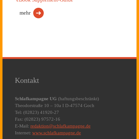
mehr
Kontakt
Schlafkampagne UG
(haftungsbeschränkt)
Theodorstraße 10 – 10a I D-47574 Goch
Tel: (02823) 41920-27
Fax: (02823) 97572-16
E-Mail:
redaktion@schlafkampagne.de
Internet:
www.schlafkampagne.de