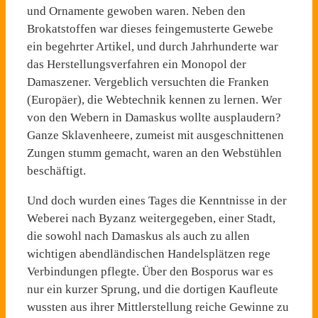
und Ornamente gewoben waren. Neben den
Brokatstoffen war dieses feingemusterte Ge­webe
ein begehrter Artikel, und durch Jahrhunderte war
das Herstellungsverfahren ein Mo­nopol der
Damaszener. Vergeb­lich versuchten die Franken
(Europäer), die Webtechnik kennen zu lernen. Wer
von den Webern in Damaskus wollte ausplaudern?
Ganze Sklaven­heere, zumeist mit ausgeschnit­tenen
Zungen stumm gemacht, waren an den Webstühlen
be­schäftigt.
Und doch wurden eines Tages die Kenntnisse in der
Weberei nach Byzanz weitergegeben, ei­ner Stadt,
die sowohl nach Damaskus als auch zu allen
wichtigen abendländischen Handelsplätzen rege
Verbindun­gen pflegte. Über den Bosporus war es
nur ein kurzer Sprung, und die dortigen Kaufleute
wussten aus ihrer Mittlerstellung reiche Gewinne zu