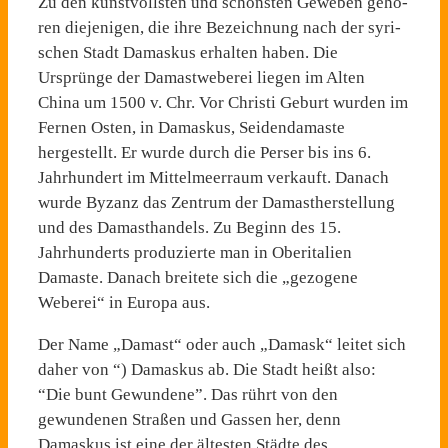
Zu den kunstvollsten und schönsten Geweben gehö­
ren diejenigen, die ihre Be­zeichnung nach der syri­
schen Stadt Damaskus er­halten haben. Die
Ursprünge der Damastweberei liegen im Alten
China um 1500 v. Chr. Vor Christi Geburt wurden im
Fernen Osten, in Damaskus, Seidendamaste
hergestellt. Er wurde durch die Perser bis ins 6.
Jahrhundert im Mittelmeerraum verkauft. Danach
wurde Byzanz das Zentrum der Damastherstellung
und des Damasthandels. Zu Beginn des 15.
Jahrhunderts produzierte man in Oberitalien
Damaste. Danach breitete sich die „gezogene
Weberei“ in Europa aus.
Der Name „Damast“ oder auch „Damask“ leitet sich
daher von “) Damaskus ab. Die Stadt heißt also:
“Die bunt Gewundene”. Das rührt von den
gewundenen Straßen und Gassen her, denn
Damaskus ist eine der ältesten Städte des