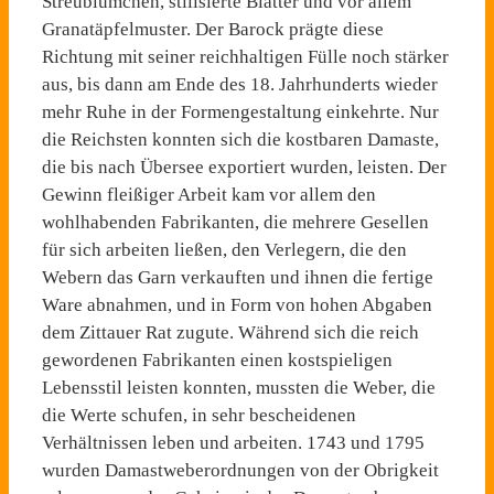
Streublümchen, sti­lisierte Blätter und vor allem
Granatäpfelmuster. Der Barock prägte diese
Richtung mit seiner reichhaltigen Fülle noch stärker
aus, bis dann am Ende des 18. Jahrhunderts wieder
mehr Ruhe in der Formengestaltung ein­kehrte. Nur
die Reichsten konn­ten sich die kostbaren Damaste,
die bis nach Übersee exportiert wurden, leisten. Der
Gewinn fleißiger Arbeit kam vor allem den
wohlhabenden Fabrikanten, die mehrere Gesellen
für sich arbeiten ließen, den Verlegern, die den
Webern das Garn verkauften und ihnen die fertige
Ware abnahmen, und in Form von hohen Abgaben
dem Zittau­er Rat zugute. Während sich die reich
gewordenen Fabrikanten einen kostspieligen
Lebensstil leisten konnten, mussten die Weber, die
die Werte schufen, in sehr bescheidenen
Verhältnissen leben und arbeiten. 1743 und 1795
wurden Damastweberord­nungen von der Obrigkeit