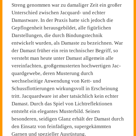
Streng genommen war zu dama­liger Zeit ein großer
Unterschied zwischen Jacquard- und echter
Damastware. In der Praxis hatte sich jedoch die
Gepflogenheit herausgebildet, alle figürlichen
Darstellungen, die durch Bin­dungstechnik
entwickelt wur­den, als Damaste zu bezeichnen. War
der Damast früher ein rein technischer Begriff, so
versteht man heute unter Damast allge­mein alle
vereinfachten, großge­musterten hochwertigen Jac­
quardgewebe, deren Musterung durch
wechselseitige Anwen­dung von Kett- und
Schussflot­tierungen wirkungsvoll in Er­scheinung
tritt. Jacquardware ist aber tatsächlich kein echter
Damast. Durch das Spiel von Lichtreflektionen
entsteht ein elegantes Musterbild. Seinen
besonderen, seidigen Glanz er­hält der Damast durch
den Einsatz von feinfädigen, super­gekämmten
Garnen und speziel­ler Ausrüstung.