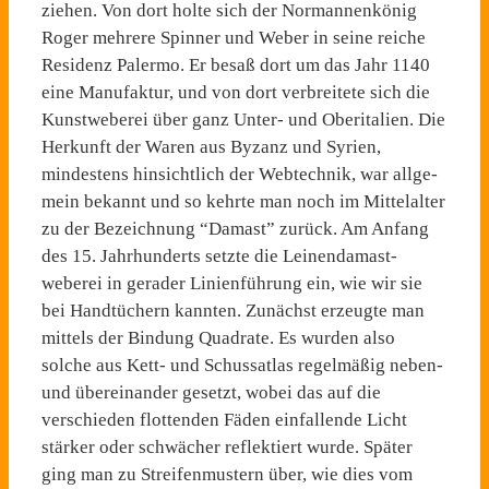
ziehen. Von dort holte sich der Normannen­könig
Roger mehrere Spinner und Weber in seine reiche
Residenz Palermo. Er besaß dort um das Jahr 1140
eine Manufak­tur, und von dort verbreitete sich die
Kunstweberei über ganz Unter- und Oberitalien. Die
Herkunft der Waren aus Byzanz und Syrien,
mindestens hinsicht­lich der Webtechnik, war allge­
mein bekannt und so kehrte man noch im Mittelalter
zu der Bezeichnung “Damast” zurück. Am Anfang
des 15. Jahrhun­derts setzte die Leinendamast­
weberei in gerader Linienfüh­rung ein, wie wir sie
bei Handtüchern kannten. Zunächst erzeugte man
mittels der Bin­dung Quadrate. Es wurden also
solche aus Kett- und Schussatlas regelmäßig neben-
und überei­nander gesetzt, wobei das auf die
verschieden flottenden Fä­den einfallende Licht
stärker oder schwächer reflektiert wur­de. Später
ging man zu Streifen­mustern über, wie dies vom