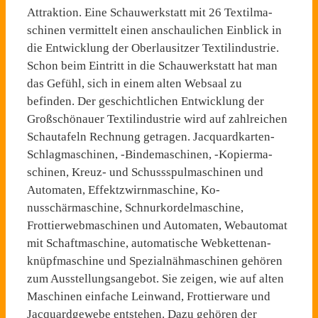
Attraktion. Eine Schauwerkstatt mit 26 Textilma­
schinen vermittelt einen an­schaulichen Einblick in
die Entwicklung der Oberlausitzer Textilindustrie.
Schon beim Ein­tritt in die Schauwerkstatt hat man
das Gefühl, sich in einem alten Websaal zu
befinden. Der geschichtlichen Entwicklung der
Großschönauer Textilindus­trie wird auf zahlreichen
Schau­tafeln Rechnung getragen. Jac­quardkarten-
Schlagmaschinen, -Bindemaschinen, -Kopierma­
schinen, Kreuz- und Schussspul­maschinen und
Automaten, Ef­fektzwirnmaschine, Ko­
nusschärmaschine, Schnurkor­delmaschine,
Frottierwebma­schinen und Automaten, Web­automat
mit Schaftmaschine, automatische Webkettenan­
knüpfmaschine und Spezialnäh­maschinen gehören
zum Aus­stellungsangebot. Sie zeigen, wie auf alten
Maschinen einfa­che Leinwand, Frottierware und
Jacquardgewebe entstehen. Da­zu gehören der