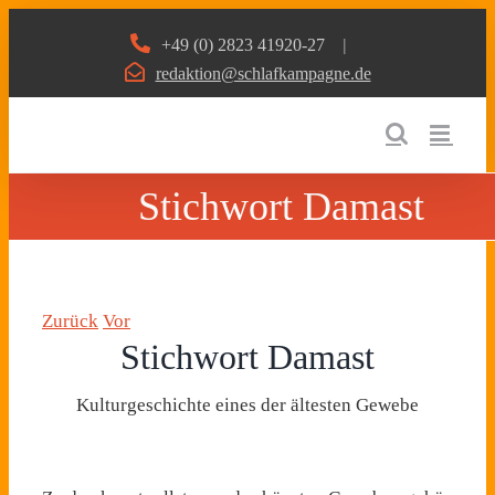
Zum
+49 (0) 2823 41920-27
|
Inhalt
redaktion@schlafkampagne.de
springen
Stichwort Damast
Zurück
Vor
Stichwort Damast
Kulturgeschichte eines der ältesten Gewebe