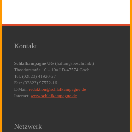
Kontakt
Schlafkampagne UG
(haftungsbeschränkt)
Theodorstraße 10 – 10a I D-47574 Goch
Tel: (02823) 41920-27
Fax: (02823) 97572-16
E-Mail:
redaktion@schlafkampagne.de
Internet:
www.schlafkampagne.de
Netzwerk