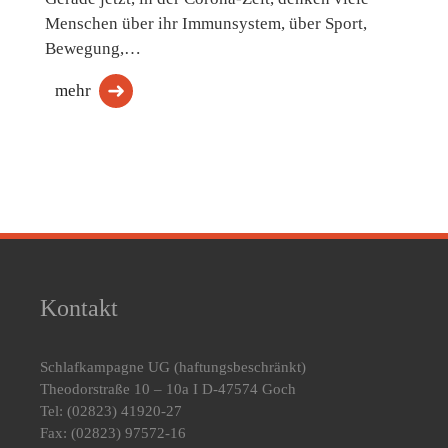
Menschen über ihr Immunsystem, über Sport,
Bewegung,…
mehr
Kontakt
Schlafkampagne UG
(haftungsbeschränkt)
Theodorstraße 10 – 10a I D-47574 Goch
Tel: (02823) 41920-27
Fax: (02823) 97572-16