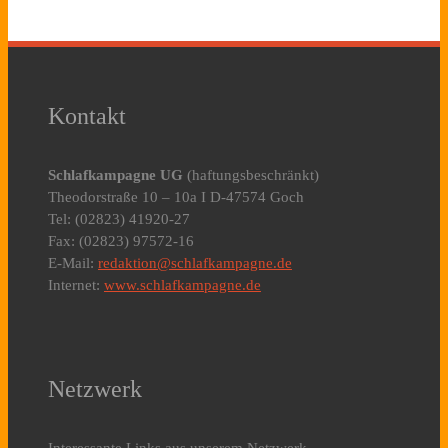
Kontakt
Schlafkampagne UG
(haftungsbeschränkt)
Theodorstraße 10 – 10a I D-47574 Goch
Tel: (02823) 41920-27
Fax: (02823) 97572-16
E-Mail:
redaktion@schlafkampagne.de
Internet:
www.schlafkampagne.de
Netzwerk