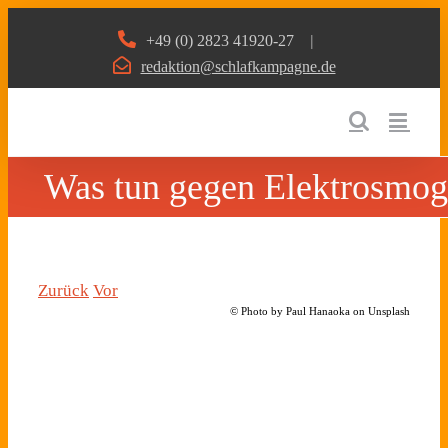
Zum
+49 (0) 2823 41920-27
|
Inhalt
redaktion@schlafkampagne.de
springen
Was tun gegen Elektrosmog
Zurück
Vor
© Photo by Paul Hanaoka on Unsplash