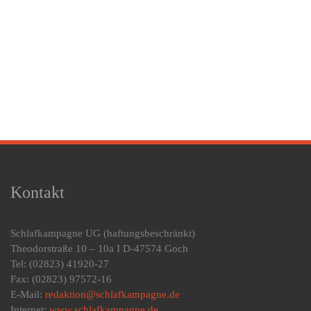
Kontakt
Schlafkampagne UG
(haftungsbeschränkt)
Theodorstraße 10 – 10a I D-47574 Goch
Tel: (02823) 41920-27
Fax: (02823) 97572-16
E-Mail:
redaktion@schlafkampagne.de
Internet:
www.schlafkampagne.de