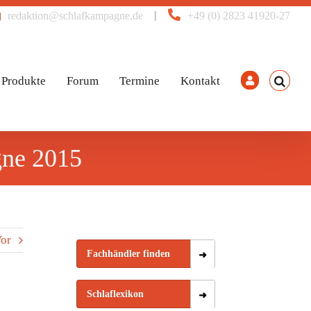
|
redaktion@schlafkampagne.de
+49 (0) 2823 41920-27
Produkte
Forum
Termine
Kontakt
gne 2015
or
Fachhändler finden
Schlaflexikon