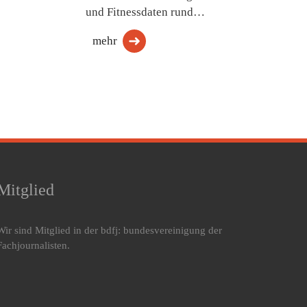
und Fitnessdaten rund…
mehr
Mitglied
Wir sind Mitglied in der bdfj: bundesvereinigung der
Fachjournalisten.