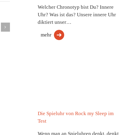
hluss
Welcher Chronotyp bist Du? Innere
Weltschlaftag
t den
Uhr? Was ist das? Unsere innere Uhr
– Warum
Auswirkun
reden!
diktiert unser…
guter
von
arum
mehr
Schlaf
Bettpartner
ein
mehr
auf den
lafproblem
Aufmerksamkeit
Schlaf
eine
verdient
ison
ennt
Die Spieluhr von Rock my Sleep im
Test
Wenn man an Spieluhren denkt, denkt