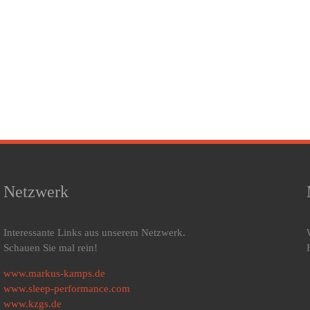
Netzwerk
Interessante Links aus unserem Netzwerk.
Schauen Sie mal rein!
www.markus-kamps.de
www.sleep-performance.com
www.kzgs.de