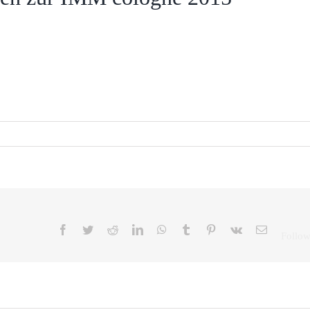
Facebook
Twitter
Reddit
LinkedIn
WhatsApp
Tumblr
Pinterest
Vk
E-
Mail
Zeitumstellung:
Früh