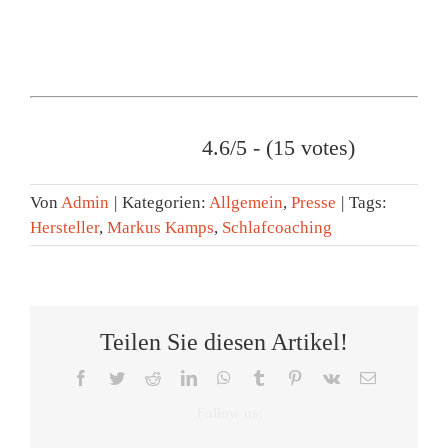
4.6/5 - (15 votes)
Von
Admin
|
Kategorien:
Allgemein
,
Presse
|
Tags:
Hersteller
,
Markus Kamps
,
Schlafcoaching
Teilen Sie diesen Artikel!
Facebook
Twitter
Reddit
LinkedIn
WhatsApp
Tumblr
Pinterest
Vk
E-
Mail
Tag
Zeitumste