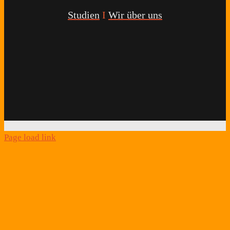
Studien
I
Wir über uns
Youtube
Facebook
Twitter
Instagram
Podcast
Alexa
Schlafcoach
Quick
Link
Page load link