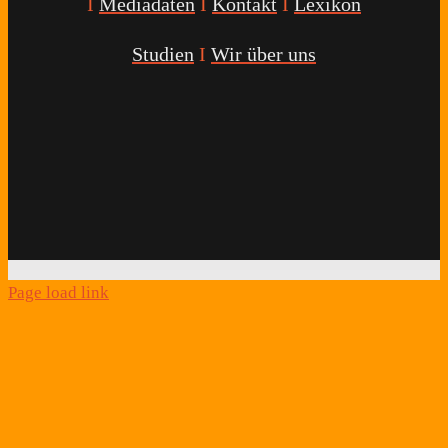
I
Mediadaten
I
Kontakt
I
Lexikon
Studien
I
Wir über uns
Youtube
Facebook
Twitter
Instagram
Podcast
Alexa
Schlafcoach
Quick
Link
Page load link