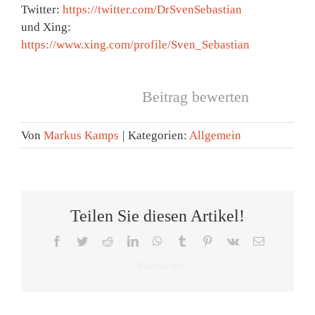
Twitter:
https://twitter.com/DrSvenSebastian
und Xing:
https://www.xing.com/profile/Sven_Sebastian
Beitrag bewerten
Von
Markus Kamps
|
Kategorien:
Allgemein
Teilen Sie diesen Artikel!
Facebook
Twitter
Reddit
LinkedIn
WhatsApp
Tumblr
Pinterest
Vk
E-
Mail
Tag
Zeitumste
des
Eine