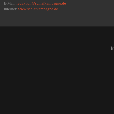
E-Mail:
redaktion@schlafkampagne.de
Internet:
www.schlafkampagne.de
I