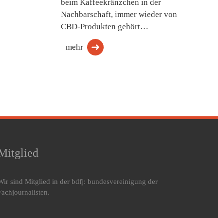
beim Kaffeekränzchen in der
Nachbarschaft, immer wieder von
CBD-Produkten gehört…
mehr
Mitglied
Wir sind Mitglied in der bdfj: bundesvereinigung der
Fachjournalisten.