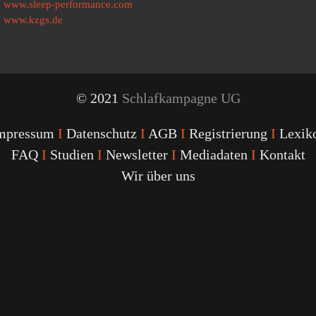
www.sleep-performance.com
www.kzgs.de
© 2021
Schlafkampagne UG
mpressum
I
Datenschutz
I
AGB
I
Registrierung
I
Lexik
FAQ
I
Studien
I
Newsletter
I
Mediadaten
I
Kontakt
Wir über uns
Youtube
Facebook
Twitter
Instagram
Podcast
Alexa
Schlafcoach
Quick
Link