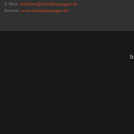
E-Mail:
redaktion@schlafkampagne.de
Internet:
www.schlafkampagne.de
I