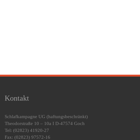
Kontakt
Schlafkampagne UG
(haftungsbeschränkt)
Theodorstraße 10 – 10a I D-47574 Goch
Tel: (02823) 41920-27
Fax: (02823) 97572-16