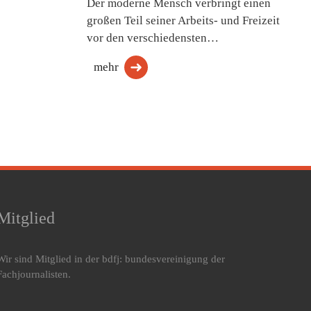
Der moderne Mensch verbringt einen
großen Teil seiner Arbeits- und Freizeit
vor den verschiedensten…
mehr
Mitglied
Wir sind Mitglied in der bdfj: bundesvereinigung der
Fachjournalisten.