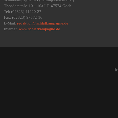
Theodorstraße 10 – 10a I D-47574 Goch
Tel: (02823) 41920-27
Fax: (02823) 97572-16
E-Mail:
redaktion@schlafkampagne.de
Internet:
www.schlafkampagne.de
I