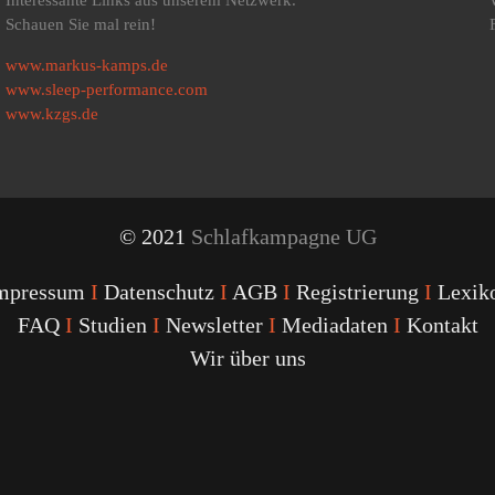
Schauen Sie mal rein!
www.markus-kamps.de
www.sleep-performance.com
www.kzgs.de
© 2021
Schlafkampagne UG
mpressum
I
Datenschutz
I
AGB
I
Registrierung
I
Lexik
FAQ
I
Studien
I
Newsletter
I
Mediadaten
I
Kontakt
Wir über uns
Youtube
Facebook
Twitter
Instagram
Podcast
Alexa