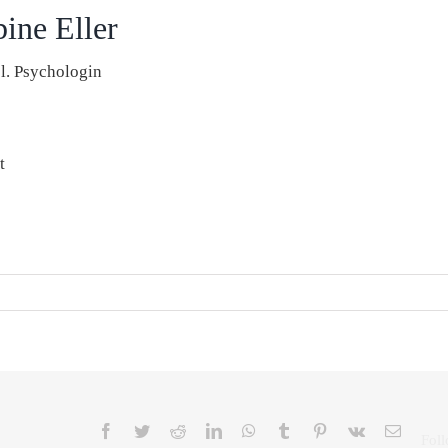
ine Eller
l. Psychologin
t
Facebook
Twitter
Reddit
LinkedIn
WhatsApp
Tumblr
Pinterest
Vk
E-
Mail