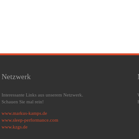
Netzwerk
Interessante Links aus unserem Netzwerk.
Schauen Sie mal rein!
www.markus-kamps.de
www.sleep-performance.com
www.kzgs.de