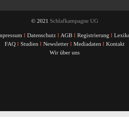
© 2021
Schlafkampagne UG
mpressum
I
Datenschutz
I
AGB
I
Registrierung
I
Lexik
FAQ
I
Studien
I
Newsletter
I
Mediadaten
I
Kontakt
Wir über uns
Youtube
Facebook
Twitter
Instagram
Podcast
Alexa
Schlafcoach
Quick
Link