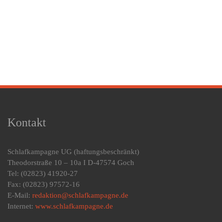
Kontakt
Schlafkampagne UG
(haftungsbeschränkt)
Theodorstraße 10 – 10a I D-47574 Goch
Tel: (02823) 41920-27
Fax: (02823) 97572-16
E-Mail:
redaktion@schlafkampagne.de
Internet:
www.schlafkampagne.de