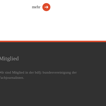
mehr
Mitglied
Wir sind Mitglied in der bdfj: bundesvereinigung der
Fachjournalisten.