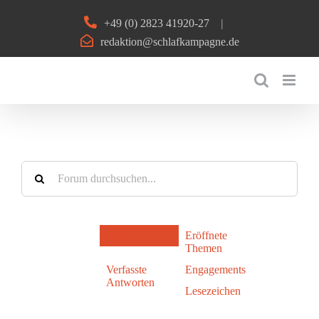
Zum
+49 (0) 2823 41920-27
|
Inhalt
redaktion@schlafkampagne.de
springen
Profil
Eröffnete
Themen
Verfasste
Engagements
Antworten
Lesezeichen