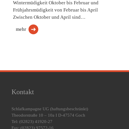
Wintermüdigkeit Oktober bis Februar und
Frühjahrsmüdigkeit von Februar bis April
Zwischen Oktober und April sind…
mehr
Kontakt
Schlafkampagne UG
(haftungsbeschränkt)
Theodorstraße 10 – 10a I D-47574 Goch
Tel: (02823) 41920-27
Fax: (02823) 97572-16