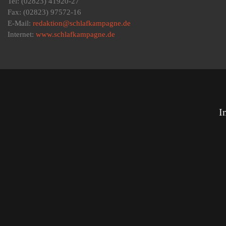
Tel: (02823) 41920-27
Fax: (02823) 97572-16
E-Mail:
redaktion@schlafkampagne.de
Internet:
www.schlafkampagne.de
I