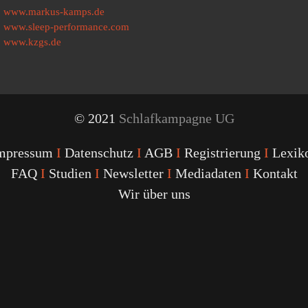
www.markus-kamps.de
www.sleep-performance.com
www.kzgs.de
© 2021
Schlafkampagne UG
mpressum
I
Datenschutz
I
AGB
I
Registrierung
I
Lexik
FAQ
I
Studien
I
Newsletter
I
Mediadaten
I
Kontakt
Wir über uns
Youtube
Facebook
Twitter
Instagram
Podcast
Alexa
Schlafcoach
Quick