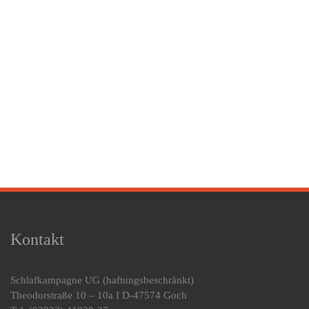
Kontakt
Schlafkampagne UG
(haftungsbeschränkt)
Theodorstraße 10 – 10a I D-47574 Goch