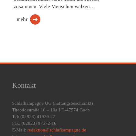
zusammen. Viele Menschen wälzen…
mehr
Kontakt
Schlafkampagne UG
(haftungsbeschränkt)
Theodorstraße 10 – 10a I D-47574 Goch
Tel: (02823) 41920-27
Fax: (02823) 97572-16
E-Mail:
redaktion@schlafkampagne.de