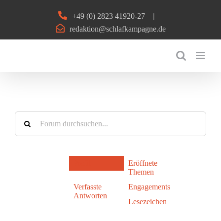
Zum
+49 (0) 2823 41920-27
|
Inhalt
redaktion@schlafkampagne.de
springen
Profil
Eröffnete
Themen
Verfasste
Engagements
Antworten
Lesezeichen