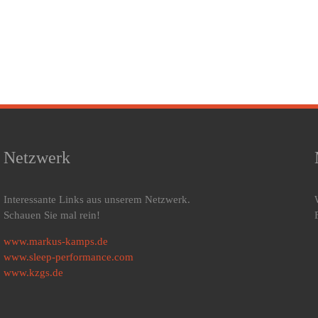
Netzwerk
Interessante Links aus unserem Netzwerk.
Schauen Sie mal rein!
www.markus-kamps.de
www.sleep-performance.com
www.kzgs.de