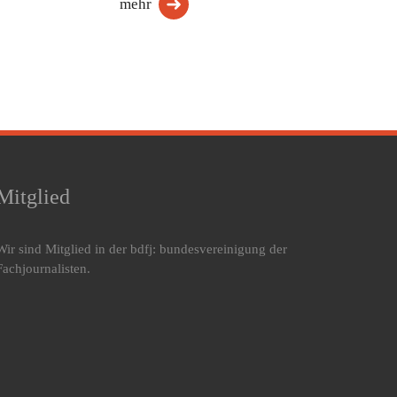
mehr
Mitglied
Wir sind Mitglied in der bdfj: bundesvereinigung der
Fachjournalisten.