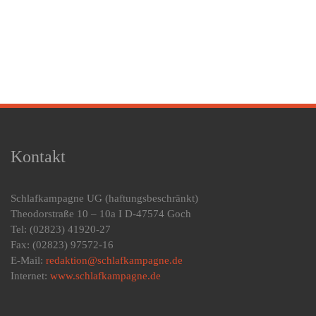
Kontakt
Schlafkampagne UG
(haftungsbeschränkt)
Theodorstraße 10 – 10a I D-47574 Goch
Tel: (02823) 41920-27
Fax: (02823) 97572-16
E-Mail:
redaktion@schlafkampagne.de
Internet:
www.schlafkampagne.de