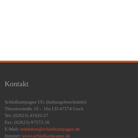
Kontakt
Schlafkampagne UG
(haftungsbeschränkt)
Theodorstraße 10 – 10a I D-47574 Goch
Tel: (02823) 41920-27
Fax: (02823) 97572-16
E-Mail:
redaktion@schlafkampagne.de
Internet:
www.schlafkampagne.de