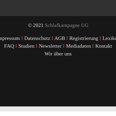
© 2021
Schlafkampagne UG
mpressum
I
Datenschutz
I
AGB
I
Registrierung
I
Lexik
FAQ
I
Studien
I
Newsletter
I
Mediadaten
I
Kontakt
Wir über uns
Youtube
Facebook
Twitter
Instagram
Podcast
Alexa
Schlafcoach
Quick
Link