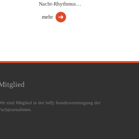
Nacht-Rhythmus…
mehr
Mitglied
Wir sind Mitglied in der bdfj: bundesvereinigung der
Fachjournalisten.