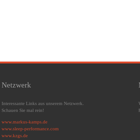
Netzwerk
Interessante Links aus unserem Netzwerk.
Schauen Sie mal rein!
www.markus-kamps.de
www.sleep-performance.com
www.kzgs.de