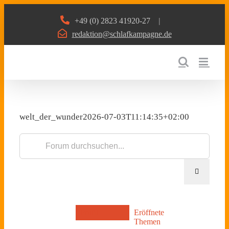
Zum
+49 (0) 2823 41920-27
|
Inhalt
redaktion@schlafkampagne.de
springen
welt_der_wunder
2026-07-03T11:14:35+02:00
Profil
Eröffnete
Themen