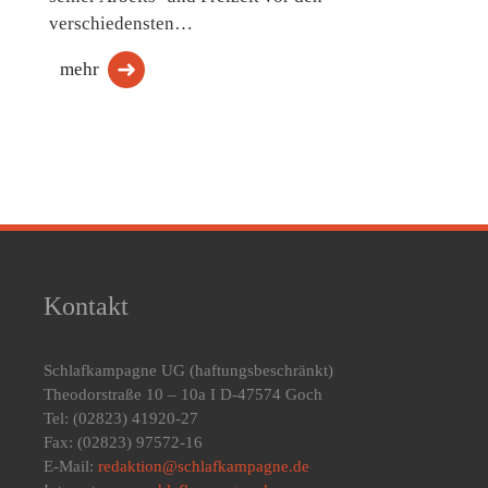
verschiedensten…
mehr
Kontakt
Schlafkampagne UG
(haftungsbeschränkt)
Theodorstraße 10 – 10a I D-47574 Goch
Tel: (02823) 41920-27
Fax: (02823) 97572-16
E-Mail:
redaktion@schlafkampagne.de