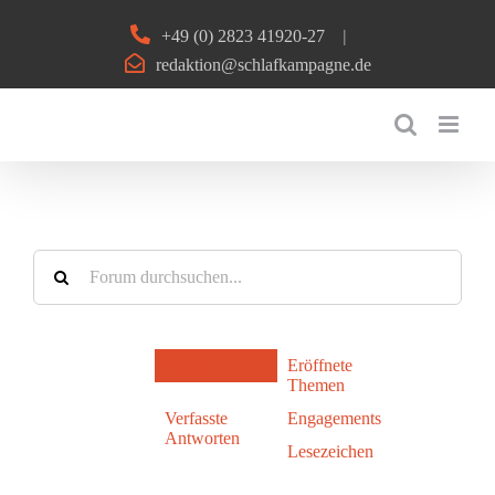
Zum
+49 (0) 2823 41920-27
|
Inhalt
redaktion@schlafkampagne.de
springen
Profil
Eröffnete
Themen
Verfasste
Engagements
Antworten
Lesezeichen