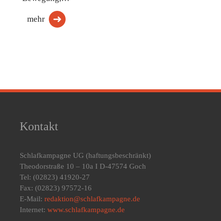
mehr
Kontakt
Schlafkampagne UG
(haftungsbeschränkt)
Theodorstraße 10 – 10a I D-47574 Goch
Tel: (02823) 41920-27
Fax: (02823) 97572-16
E-Mail:
redaktion@schlafkampagne.de
Internet:
www.schlafkampagne.de