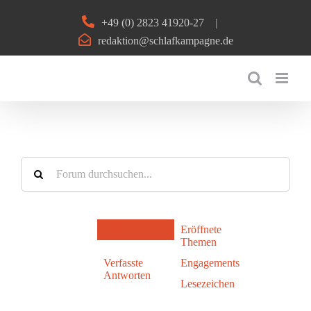
Zum
+49 (0) 2823 41920-27
|
Inhalt
redaktion@schlafkampagne.de
springen
Profil
Eröffnete
Themen
Verfasste
Engagements
Antworten
Lesezeichen