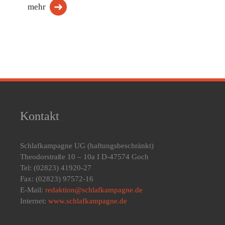
mehr
Kontakt
Schlafkampagne UG
(haftungsbeschränkt)
Theodorstraße 10 – 10a I D-47574 Goch
Tel: (02823) 41920-27
Fax: (02823) 97572-16
E-Mail:
redaktion@schlafkampagne.de
Internet:
www.schlafkampagne.de