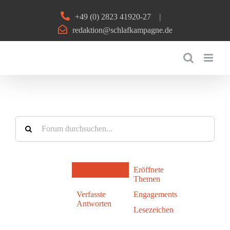
Zum
+49 (0) 2823 41920-27
|
Inhalt
redaktion@schlafkampagne.de
springen
Profil
Eröffnete
Themen
Verfasste
Engagements
Antworten
Lesezeichen