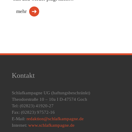
mehr
Kontakt
Schlafkampagne UG
(haftungsbeschränkt)
Theodorstraße 10 – 10a I D-47574 Goch
Tel: (02823) 41920-27
Fax: (02823) 97572-16
E-Mail:
redaktion@schlafkampagne.de
Internet:
www.schlafkampagne.de