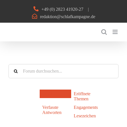
Zum
+49 (0) 2823 41920-27
|
Inhalt
redaktion@schlafkampagne.de
springen
Profil
Eröffnete
Themen
Verfasste
Engagements
Antworten
Lesezeichen