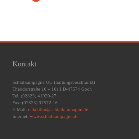
Kontakt
Schlafkampagne UG
(haftungsbeschränkt)
Theodorstraße 10 – 10a I D-47574 Goch
Tel: (02823) 41920-27
Fax: (02823) 97572-16
E-Mail:
redaktion@schlafkampagne.de
Internet:
www.schlafkampagne.de