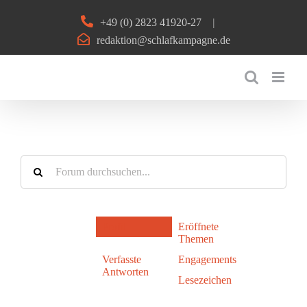
Zum
+49 (0) 2823 41920-27
|
Inhalt
redaktion@schlafkampagne.de
springen
Profil
Eröffnete
Themen
Verfasste
Engagements
Antworten
Lesezeichen