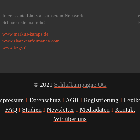
Interessante Links aus unserem Netzwerk.
W
Schauen Sie mal rein!
F
www.markus-kamps.de
www.sleep-performance.com
www.kzgs.de
© 2021
Schlafkampagne UG
mpressum
I
Datenschutz
I
AGB
I
Registrierung
I
Lexik
FAQ
I
Studien
I
Newsletter
I
Mediadaten
I
Kontakt
Wir über uns