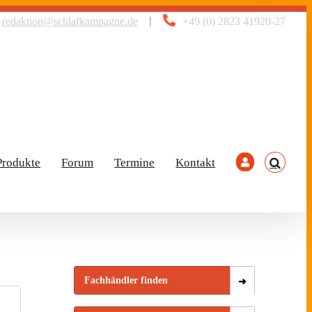
|
redaktion@schlafkampagne.de
+49 (0) 2823 41920-27
Produkte
Forum
Termine
Kontakt
Fachhändler finden