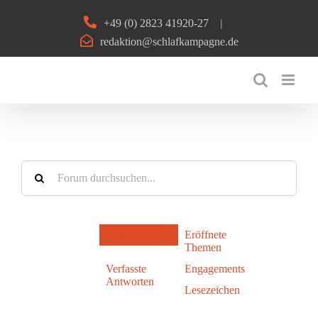
Zum
+49 (0) 2823 41920-27
|
Inhalt
redaktion@schlafkampagne.de
springen
Profil
Eröffnete
Themen
Verfasste
Engagements
Antworten
Lesezeichen