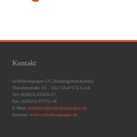
Kontakt
Schlafkampagne UG
(haftungsbeschränkt)
Theodorstraße 10 – 10a I D-47574 Goch
Tel: (02823) 41920-27
Fax: (02823) 97572-16
E-Mail:
redaktion@schlafkampagne.de
Internet:
www.schlafkampagne.de