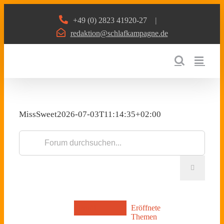
Zum
+49 (0) 2823 41920-27
|
Inhalt
redaktion@schlafkampagne.de
springen
MissSweet
2026-07-03T11:14:35+02:00
Profil
Eröffnete
Themen