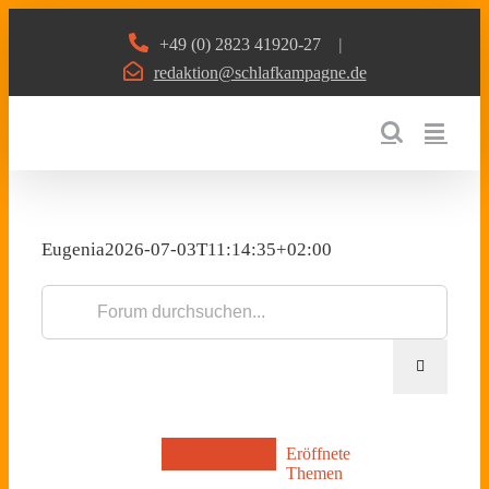
Zum
+49 (0) 2823 41920-27
|
Inhalt
redaktion@schlafkampagne.de
springen
Eugenia
2026-07-03T11:14:35+02:00
Profil
Eröffnete
Themen