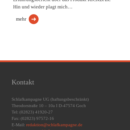
Hin und wieder plagt mich…
mehr
Kontakt
Schlafkampagne UG
(haftungsbeschränkt)
Theodorstraße 10 – 10a I D-47574 Goch
Tel: (02823) 41920-27
Fax: (02823) 97572-16
E-Mail:
redaktion@schlafkampagne.de