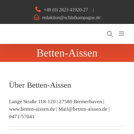
Zum
+49 (0) 2823 41920-27
|
Inhalt
redaktion@schlafkampagne.de
springen
Betten-Aissen
Über
Betten-Aissen
Lange Straße 118-120 | 27580 Bremerhaven |
www.betten-aissen.de | Mail@betten-aissen.de |
0471/57041