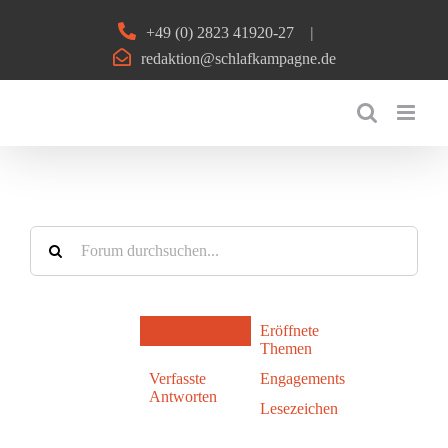
Zum
+49 (0) 2823 41920-27
|
Inhalt
redaktion@schlafkampagne.de
springen
Profil
Eröffnete
Themen
Verfasste
Engagements
Antworten
Lesezeichen