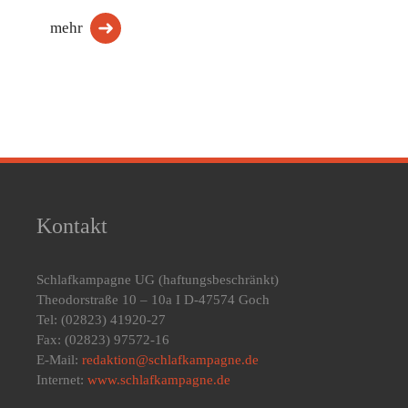
mehr
Kontakt
Schlafkampagne UG
(haftungsbeschränkt)
Theodorstraße 10 – 10a I D-47574 Goch
Tel: (02823) 41920-27
Fax: (02823) 97572-16
E-Mail:
redaktion@schlafkampagne.de
Internet:
www.schlafkampagne.de