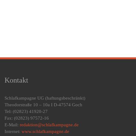
Kontakt
Schlafkampagne UG
(haftungsbeschränkt)
Theodorstraße 10 – 10a I D-47574 Goch
Tel: (02823) 41920-27
Fax: (02823) 97572-16
E-Mail:
redaktion@schlafkampagne.de
Internet:
www.schlafkampagne.de