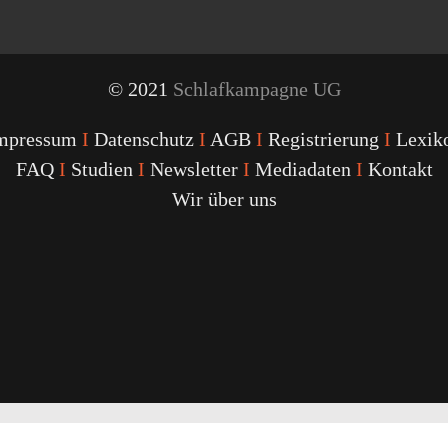
© 2021
Schlafkampagne UG
mpressum
I
Datenschutz
I
AGB
I
Registrierung
I
Lexik
FAQ
I
Studien
I
Newsletter
I
Mediadaten
I
Kontakt
Wir über uns
Youtube
Facebook
Twitter
Instagram
Podcast
Alexa
Schlafcoach
Quick
Link