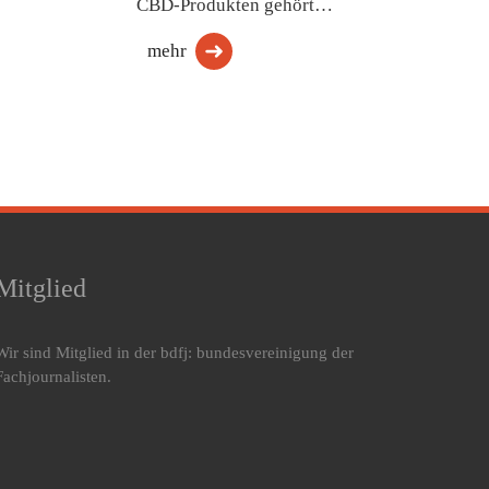
CBD-Produkten gehört…
mehr
Mitglied
Wir sind Mitglied in der bdfj: bundesvereinigung der
Fachjournalisten.