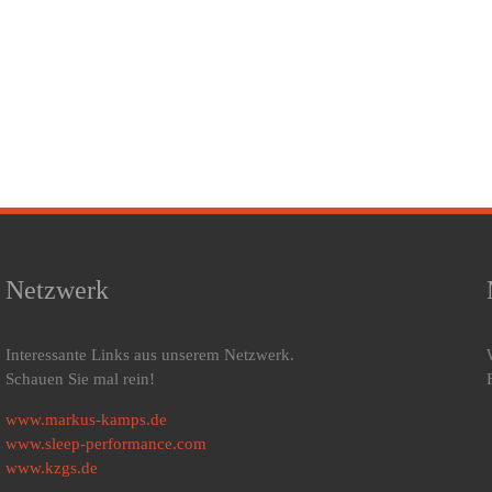
Netzwerk
Interessante Links aus unserem Netzwerk.
Schauen Sie mal rein!
www.markus-kamps.de
www.sleep-performance.com
www.kzgs.de