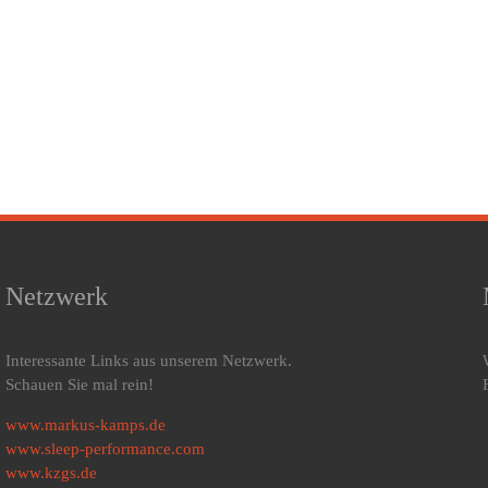
Netzwerk
Interessante Links aus unserem Netzwerk.
Schauen Sie mal rein!
www.markus-kamps.de
www.sleep-performance.com
www.kzgs.de