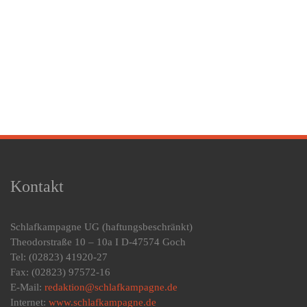
Kontakt
Schlafkampagne UG
(haftungsbeschränkt)
Theodorstraße 10 – 10a I D-47574 Goch
Tel: (02823) 41920-27
Fax: (02823) 97572-16
E-Mail:
redaktion@schlafkampagne.de
Internet:
www.schlafkampagne.de