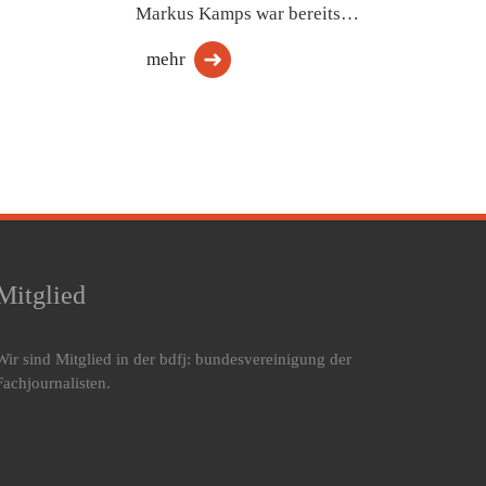
Markus Kamps war bereits…
mehr
Mitglied
Wir sind Mitglied in der bdfj: bundesvereinigung der
Fachjournalisten.