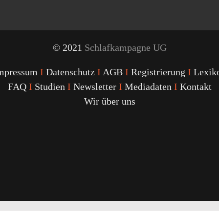
© 2021
Schlafkampagne UG
mpressum
I
Datenschutz
I
AGB
I
Registrierung
I
Lexik
FAQ
I
Studien
I
Newsletter
I
Mediadaten
I
Kontakt
Wir über uns
Youtube
Facebook
Twitter
Instagram
Podcast
Alexa
Schlafcoach
Quick
Link