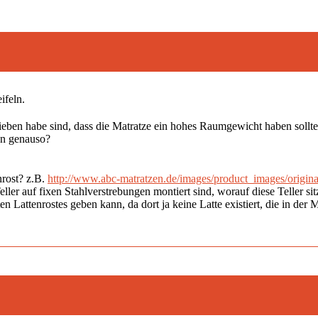
ifeln.
rieben habe sind, dass die Matratze ein hohes Raumgewicht haben soll
en genauso?
nrost? z.B.
http://www.abc-matratzen.de/images/product_images/origin
 Teller auf fixen Stahlverstrebungen montiert sind, worauf diese Teller 
n Lattenrostes geben kann, da dort ja keine Latte existiert, die in der 