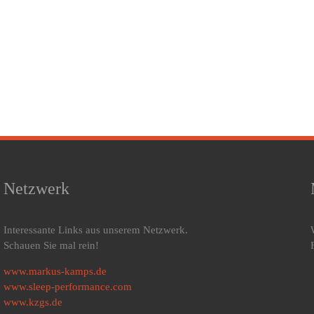
Netzwerk
Interessante Links aus unserem Netzwerk.
Schauen Sie mal rein!
www.markus-kamps.de
www.sleep-performance.com
www.kzgs.de