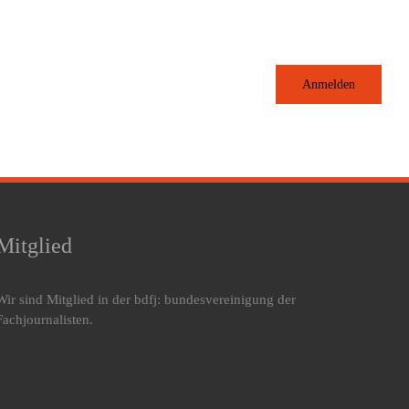
Anmelden
Mitglied
Wir sind Mitglied in der bdfj: bundesvereinigung der
Fachjournalisten.