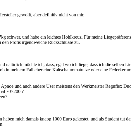
ersteller gewollt, aber definitiv nicht von mir.
87kg schwer, und habe ein leichtes Hohlkreuz. Für meine Liegepräferenz
 bei den Profis irgendwelche Rückschlüsse zu.
, und natürlich möchte ich, dass, egal wo ich liege, dass ich die selbe
, ob in meinem Fall eher eine Kaltschaummatratze oder eine Federkernm
 Apnoe und auch andere User meistens den Werkmeister Reguflex Duo e
imal 70×200 ?
ven?
haben mich damals knapp 1000 Euro gekostet, und als Student tut da
n.