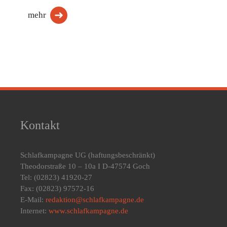
mehr
Kontakt
Schlafkampagne UG
(haftungsbeschränkt)
Theodorstraße 10 – 10a I D-47574 Goch
Tel: (02823) 41920-27
Fax: (02823) 97572-16
E-Mail:
redaktion@schlafkampagne.de
Internet:
www.schlafkampagne.de