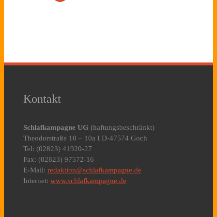
Kontakt
Schlafkampagne UG
(haftungsbeschränkt)
Theodorstraße 10 – 10a I D-47574 Goch
Tel: (02823) 41920-27
Fax: (02823) 97572-16
E-Mail:
redaktion@schlafkampagne.de
Internet:
www.schlafkampagne.de