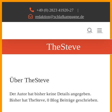
Zum
+49 (0) 2823 41920-27
|
Inhalt
redaktion@schlafkampagne.de
springen
TheSteve
Über
TheSteve
Der Autor hat bisher keine Details angegeben.
Bisher hat TheSteve, 0 Blog Beiträge geschrieben.