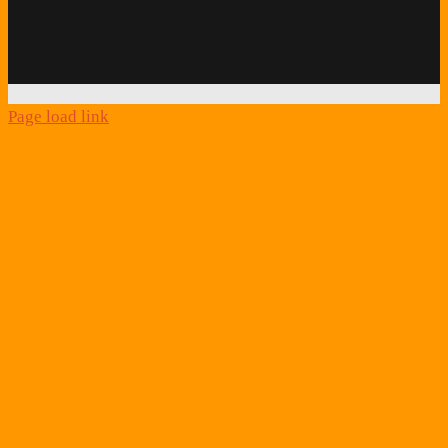
Schlafcoach
Quick
Link
Page load link