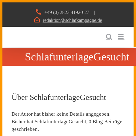
Zum
+49 (0) 2823 41920-27
|
Inhalt
redaktion@schlafkampagne.de
springen
SchlafunterlageGesucht
Über
SchlafunterlageGesucht
Der Autor hat bisher keine Details angegeben.
Bisher hat SchlafunterlageGesucht, 0 Blog Beiträge
geschrieben.