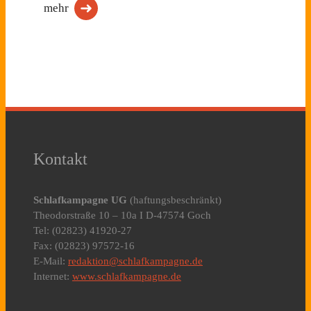
mehr
Kontakt
Schlafkampagne UG
(haftungsbeschränkt)
Theodorstraße 10 – 10a I D-47574 Goch
Tel: (02823) 41920-27
Fax: (02823) 97572-16
E-Mail:
redaktion@schlafkampagne.de
Internet:
www.schlafkampagne.de