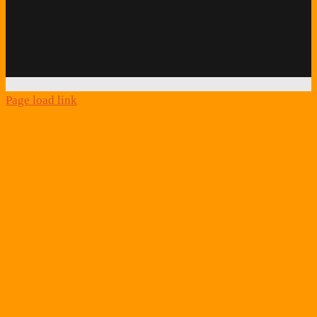
Facebook
Twitter
Instagram
Podcast
Alexa
Schlafcoach
Quick
Link
Page load link