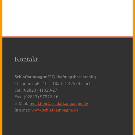
Kontakt
Schlafkampagne UG
(haftungsbeschränkt)
Theodorstraße 10 – 10a I D-47574 Goch
Tel: (02823) 41920-27
Fax: (02823) 97572-16
E-Mail:
redaktion@schlafkampagne.de
Internet:
www.schlafkampagne.de