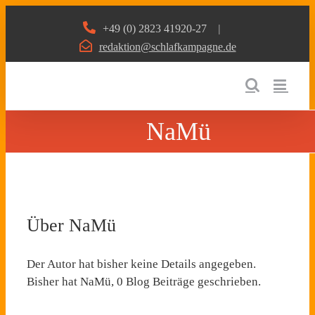
Zum
+49 (0) 2823 41920-27
|
Inhalt
redaktion@schlafkampagne.de
springen
NaMü
Über
NaMü
Der Autor hat bisher keine Details angegeben.
Bisher hat NaMü, 0 Blog Beiträge geschrieben.