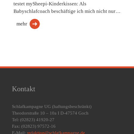
testet mySheepi-Kinderkissen: Als
Babyschlafcoach beschäftige ich mich nicht nur…
mehr
Kontakt
Schlafkampagne UG
(haftungsbeschränkt)
Theodorstraße 10 – 10a I D-47574 Goch
Tel: (02823) 41920-27
Fax: (02823) 97572-16
E-Mail:
redaktion@schlafkampagne.de