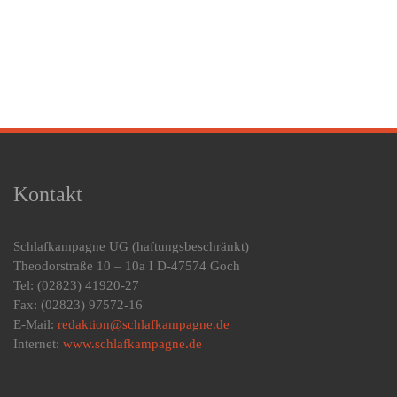
Kontakt
Schlafkampagne UG
(haftungsbeschränkt)
Theodorstraße 10 – 10a I D-47574 Goch
Tel: (02823) 41920-27
Fax: (02823) 97572-16
E-Mail:
redaktion@schlafkampagne.de
Internet:
www.schlafkampagne.de