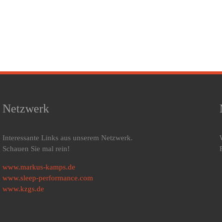
Netzwerk
Interessante Links aus unserem Netzwerk.
Schauen Sie mal rein!
www.markus-kamps.de
www.sleep-performance.com
www.kzgs.de