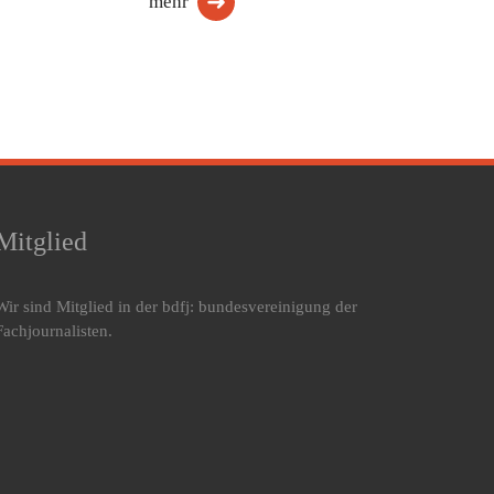
mehr
Mitglied
Wir sind Mitglied in der bdfj: bundesvereinigung der
Fachjournalisten.