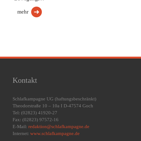
mehr
Kontakt
Schlafkampagne UG
(haftungsbeschränkt)
Theodorstraße 10 – 10a I D-47574 Goch
Tel: (02823) 41920-27
Fax: (02823) 97572-16
E-Mail:
redaktion@schlafkampagne.de
Internet:
www.schlafkampagne.de