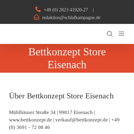
Zum
+49 (0) 2823 41920-27
|
Inhalt
redaktion@schlafkampagne.de
springen
Bettkonzept Store
Eisenach
Über
Bettkonzept Store Eisenach
Mühlhäuser Straße 34 | 99817 Eisenach |
www.bettkonzept.de | verkauf@bettkonzept.de | +49
(0) 3691 - 72 08 46