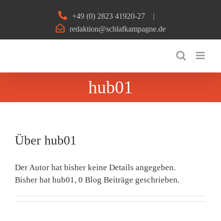
Zum
+49 (0) 2823 41920-27
|
Inhalt
redaktion@schlafkampagne.de
springen
hub01
Über
hub01
Der Autor hat bisher keine Details angegeben.
Bisher hat hub01, 0 Blog Beiträge geschrieben.