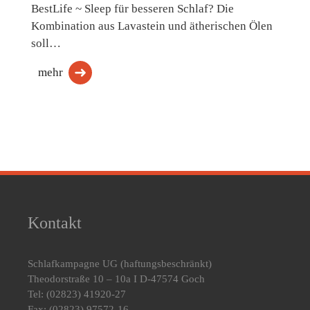
BestLife ~ Sleep für besseren Schlaf? Die
Kombination aus Lavastein und ätherischen Ölen
soll…
mehr
Kontakt
Schlafkampagne UG
(haftungsbeschränkt)
Theodorstraße 10 – 10a I D-47574 Goch
Tel: (02823) 41920-27
Fax: (02823) 97572-16