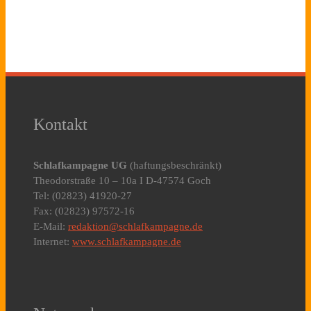
Kontakt
Schlafkampagne UG
(haftungsbeschränkt)
Theodorstraße 10 – 10a I D-47574 Goch
Tel: (02823) 41920-27
Fax: (02823) 97572-16
E-Mail:
redaktion@schlafkampagne.de
Internet:
www.schlafkampagne.de