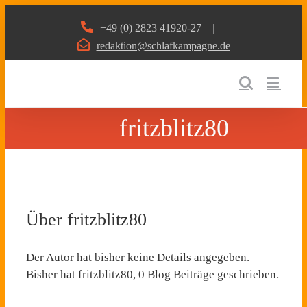
Zum
+49 (0) 2823 41920-27
|
Inhalt
redaktion@schlafkampagne.de
springen
fritzblitz80
Über
fritzblitz80
Der Autor hat bisher keine Details angegeben.
Bisher hat fritzblitz80, 0 Blog Beiträge geschrieben.